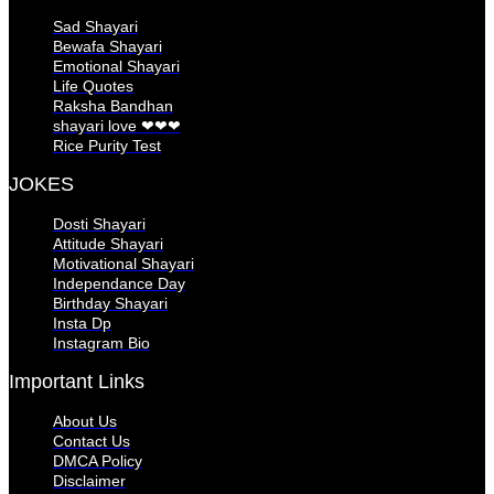
Sad Shayari
Bewafa Shayari
Emotional Shayari
Life Quotes
Raksha Bandhan
shayari love ❤❤❤
Rice Purity Test
JOKES
Dosti Shayari
Attitude Shayari
Motivational Shayari
Independance Day
Birthday Shayari
Insta Dp
Instagram Bio
Important Links
About Us
Contact Us
DMCA Policy
Disclaimer